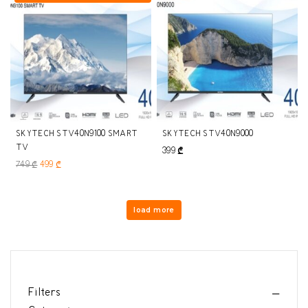
SKYTECH STV40N9100 SMART
SKYTECH STV40N9000
TV
399
₾
749
₾
499
₾
load more
Filters