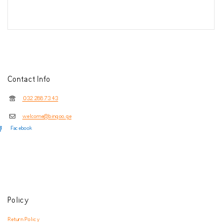
Contact Info
032 288 73 43
welcome@bingoo.ge
Facebook
Policy
Return Policy