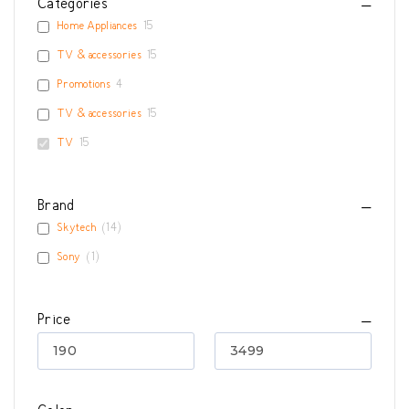
Categories
Home Appliances
15
TV & accessories
15
Promotions
4
TV & accessories
15
TV
15
Brand
Skytech
(
14
)
Sony
(
1
)
Price