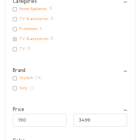
Categories
Home Appliances
15
TV & accessories
15
Promotions
4
TV & accessories
15
TV
15
Brand
Skytech
(
14
)
Sony
(
1
)
Price