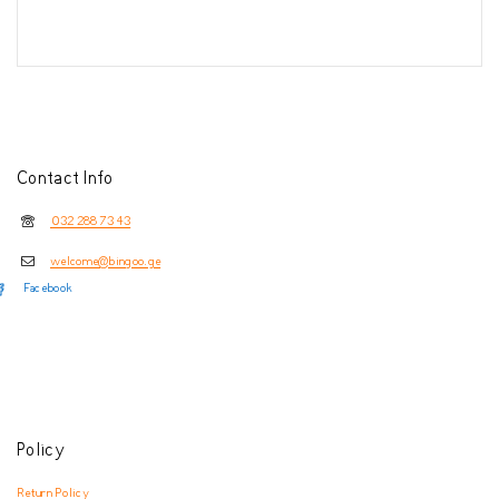
Contact Info
032 288 73 43
welcome@bingoo.ge
Facebook
Policy
Return Policy