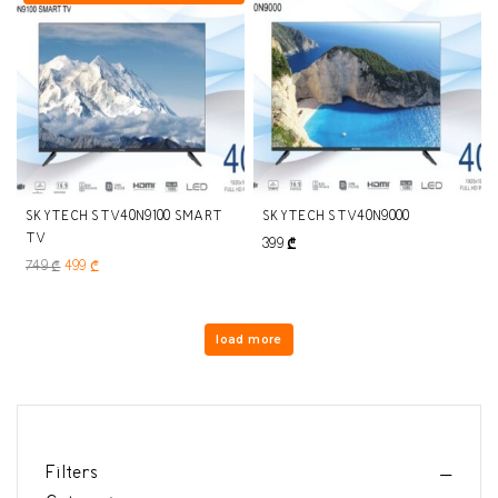
SKYTECH STV40N9100 SMART
SKYTECH STV40N9000
TV
399
₾
749
₾
499
₾
load more
Filters