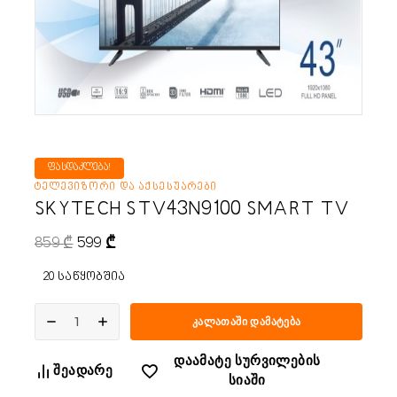
ფასდაკლება!
ᲢᲔᲚᲔᲕᲘᲖᲝᲠᲘ ᲓᲐ ᲐᲥᲡᲔᲡᲣᲐᲠᲔᲑᲘ
SKYTECH STV43N9100 SMART TV
859
₾
599
₾
20 საწყობშია
კალათაში დამატება
დაამატე სურვილების
შეადარე
სიაში